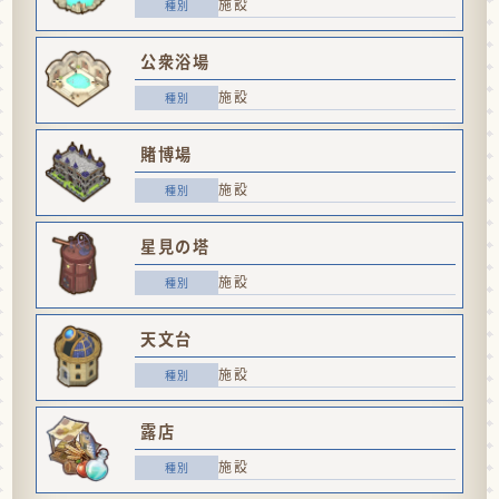
施設
公衆浴場
施設
賭博場
施設
星見の塔
施設
天文台
施設
露店
施設