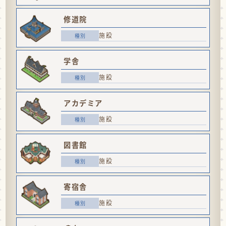
修道院
施設
学舎
施設
アカデミア
施設
図書館
施設
寄宿舎
施設