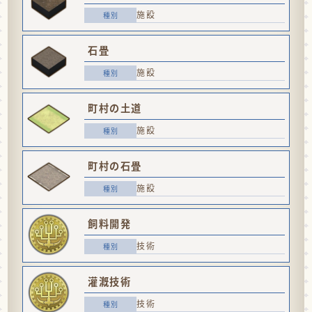
施設
石畳
施設
町村の土道
施設
町村の石畳
施設
飼料開発
技術
灌漑技術
技術