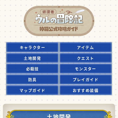
キャラクター
アイテム
土地開発
クエスト
必殺技
モンスター
防具
プレイガイド
マップガイド
おすすめ装備
土地開発