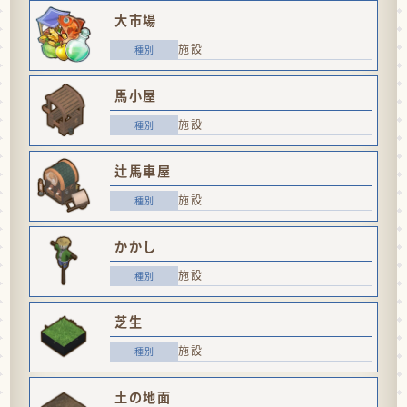
大市場
施設
馬小屋
施設
辻馬車屋
施設
かかし
施設
芝生
施設
土の地面