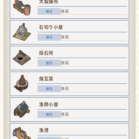
大製錬所
施設
石切り小屋
施設
採石所
施設
煉瓦窯
施設
漁師小屋
施設
漁港