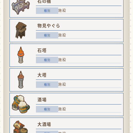
石の橋
施設
物見やぐら
施設
石塔
施設
大塔
施設
酒場
施設
大酒場