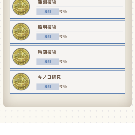
観測技術
技術
照明技術
技術
精錬技術
技術
キノコ研究
技術