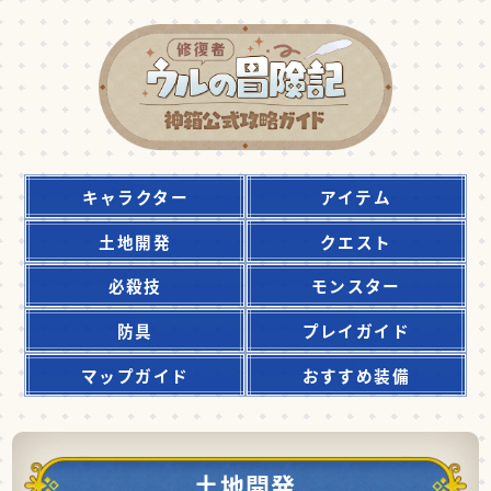
キャラクター
アイテム
土地開発
クエスト
必殺技
モンスター
防具
プレイガイド
マップガイド
おすすめ装備
土地開発