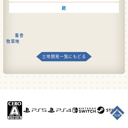
卵
畜舎
牧草地
土地開発一覧にもどる