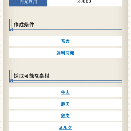
30000
作成条件
畜舎
飼料開発
採取可能な素材
牛肉
豚肉
鶏肉
ミルク