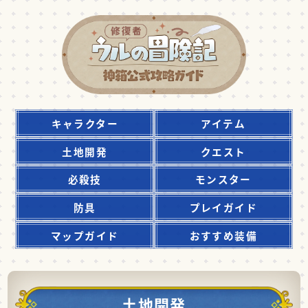
キャラクター
アイテム
土地開発
クエスト
必殺技
モンスター
防具
プレイガイド
マップガイド
おすすめ装備
土地開発