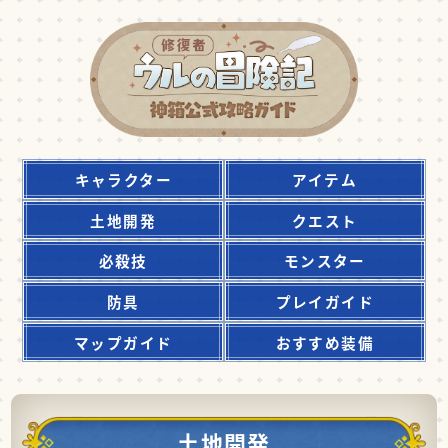
キャラクター
アイテム
土地開発
クエスト
必殺技
モンスター
防具
プレイガイド
マップガイド
おすすめ装備
土地開発