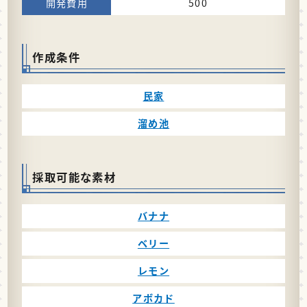
500
作成条件
民家
溜め池
採取可能な素材
バナナ
ベリー
レモン
アボカド