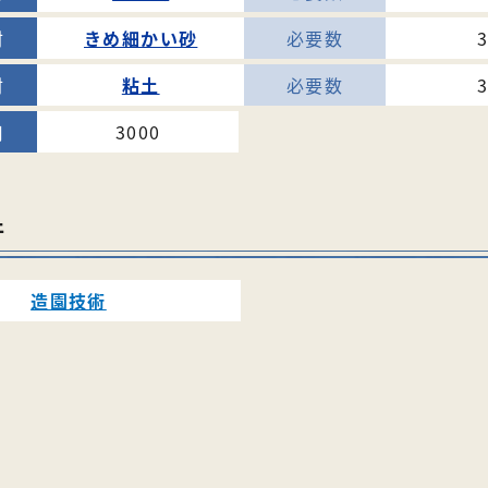
きめ細かい砂
粘土
3000
件
造園技術