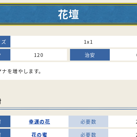
花壇
1x1
120
マナを増やします。
材
幸運の花
花の蜜