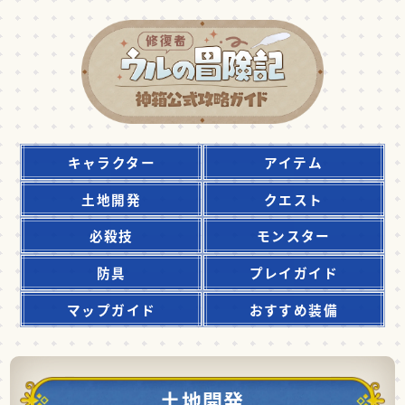
キャラクター
アイテム
土地開発
クエスト
必殺技
モンスター
防具
プレイガイド
マップガイド
おすすめ装備
土地開発