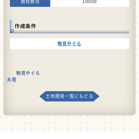
10000
作成条件
物見やぐら
物見やぐら
大塔
土地開発一覧にもどる