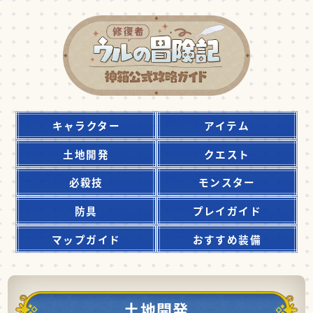
キャラクター
アイテム
土地開発
クエスト
必殺技
モンスター
防具
プレイガイド
マップガイド
おすすめ装備
土地開発