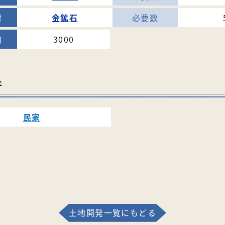
金鉱石
3000
件
民家
土地開発一覧にもどる