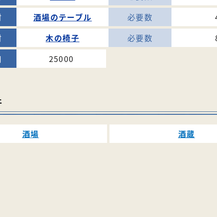
酒場のテーブル
木の椅子
25000
件
酒場
酒蔵