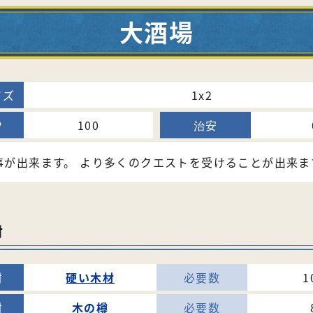
大酒場
1x2
100
事が出来ます。 より多くのクエストを受けることが出来ま
材
硬い木材
1
木の樽