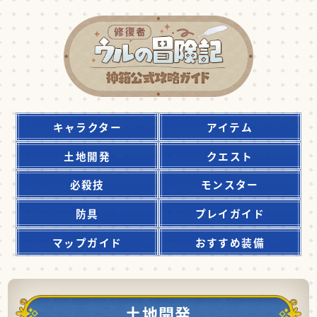
キャラクター
アイテム
土地開発
クエスト
必殺技
モンスター
防具
プレイガイド
マップガイド
おすすめ装備
土地開発