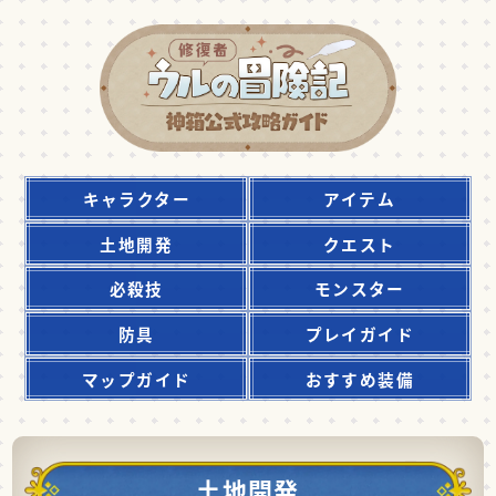
キャラクター
アイテム
土地開発
クエスト
必殺技
モンスター
防具
プレイガイド
マップガイド
おすすめ装備
土地開発