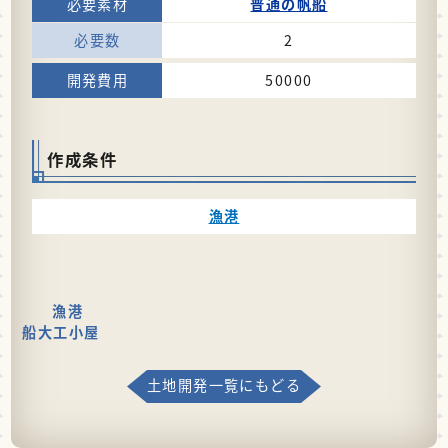
普通の帆船
2
50000
作成条件
漁港
漁港
船大工小屋
土地開発一覧にもどる