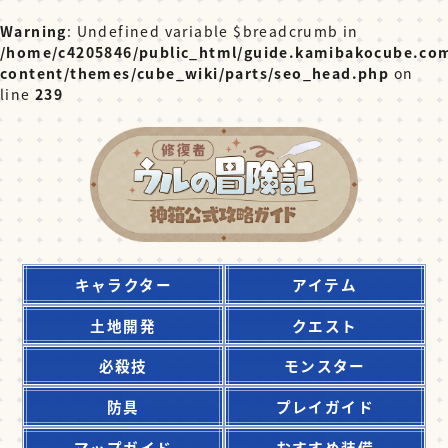
Warning
: Undefined variable $breadcrumb in
/home/c4205846/public_html/guide.kamibakocube.co
content/themes/cube_wiki/parts/seo_head.php
on
line
239
キャラクター
アイテム
土地開発
クエスト
必殺技
モンスター
防具
プレイガイド
マップガイド
おすすめ装備