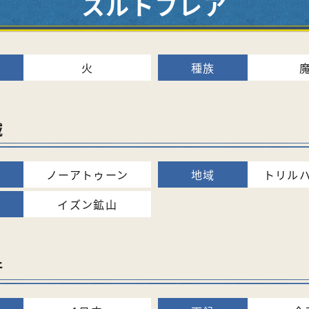
スルトフレア
火
域
ノーアトゥーン
トリル
イズン鉱山
件