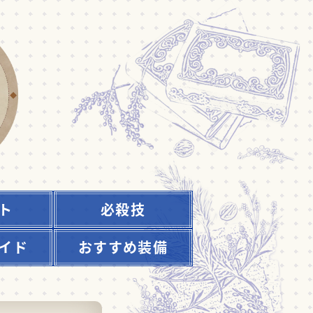
ト
必殺技
イド
おすすめ装備