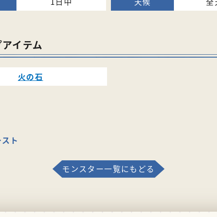
1日中
全
プアイテム
火の石
ースト
モンスター一覧にもどる