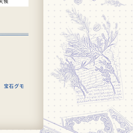
天候
宝石グモ