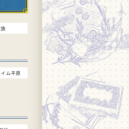
魔族
ハイム平原