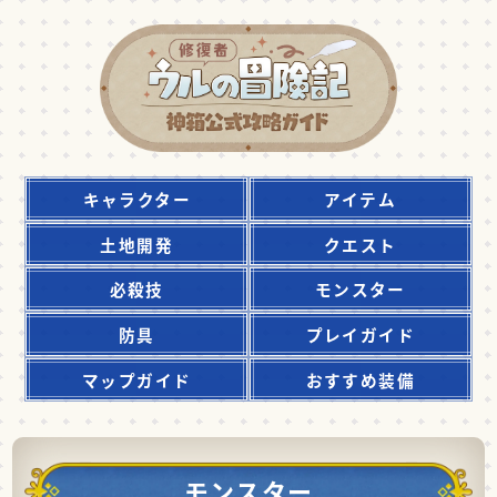
キャラクター
アイテム
土地開発
クエスト
必殺技
モンスター
防具
プレイガイド
マップガイド
おすすめ装備
モンスター