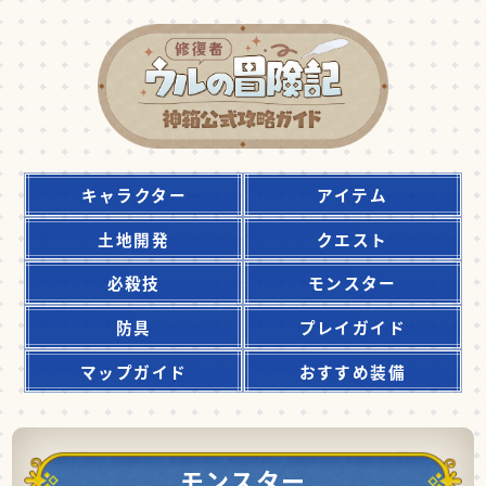
キャラクター
アイテム
土地開発
クエスト
必殺技
モンスター
防具
プレイガイド
マップガイド
おすすめ装備
モンスター