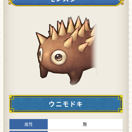
ウニモドキ
無