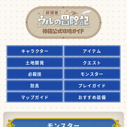
キャラクター
アイテム
土地開発
クエスト
必殺技
モンスター
防具
プレイガイド
マップガイド
おすすめ装備
モンスター