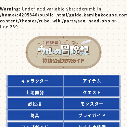
Warning
: Undefined variable $breadcrumb in
/home/c4205846/public_html/guide.kamibakocube.co
content/themes/cube_wiki/parts/seo_head.php
on
line
239
キャラクター
アイテム
土地開発
クエスト
必殺技
モンスター
防具
プレイガイド
マップガイド
おすすめ装備