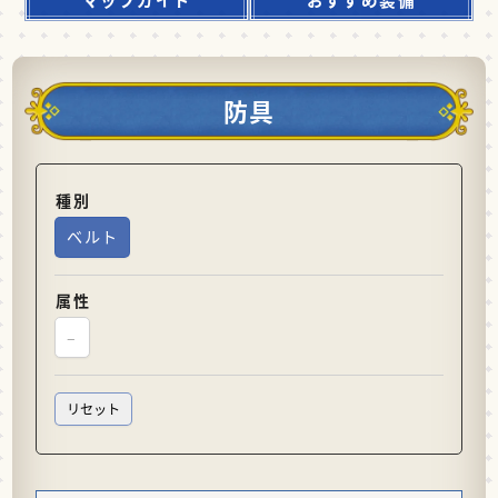
防具
種別
ベルト
属性
–