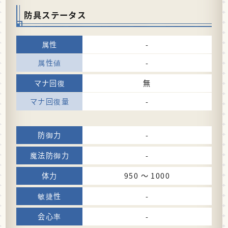
防具ステータス
-
-
無
-
-
-
950 〜 1000
-
-