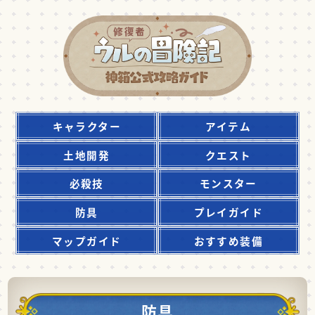
キャラクター
アイテム
土地開発
クエスト
必殺技
モンスター
防具
プレイガイド
マップガイド
おすすめ装備
防具