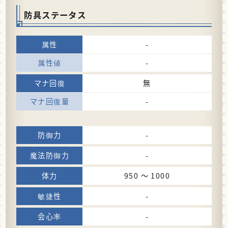
防具ステータス
-
-
無
-
-
-
950 〜 1000
-
-