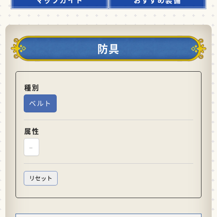
防具
種別
ベルト
属性
–