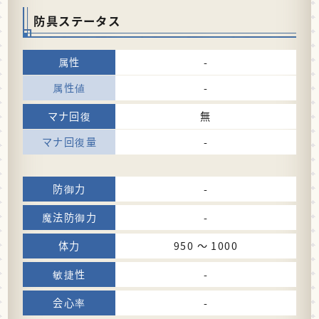
防具ステータス
-
-
無
-
-
-
950 〜 1000
-
-