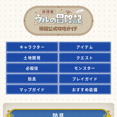
キャラクター
アイテム
土地開発
クエスト
必殺技
モンスター
防具
プレイガイド
マップガイド
おすすめ装備
防具