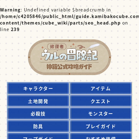
Warning
: Undefined variable $breadcrumb in
/home/c4205846/public_html/guide.kamibakocube.co
content/themes/cube_wiki/parts/seo_head.php
on
line
239
キャラクター
アイテム
土地開発
クエスト
必殺技
モンスター
防具
プレイガイド
マップガイド
おすすめ装備