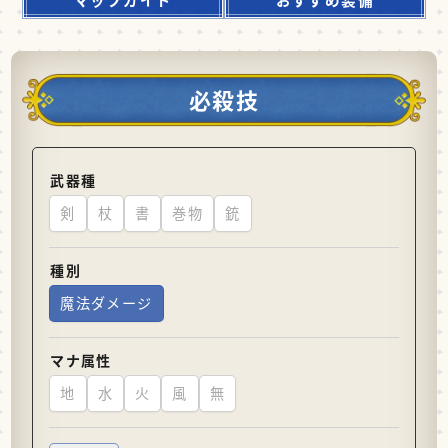
必殺技
武器種
剣
杖
書
巻物
銃
種別
魔法ダメージ
マナ属性
地
水
火
風
無