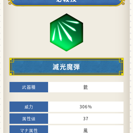
滅光魔弾
銃
306%
37
風