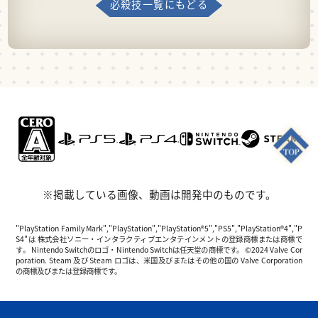
必殺技一覧にもどる
※掲載している画像、動画は開発中のものです。
"PlayStation Family Mark","PlayStation","PlayStation®5","PS5","PlayStation®4","P
S4"は 株式会社ソニー・インタラクティブエンタテインメントの登録商標または商標で
す。 Nintendo Switchのロゴ・Nintendo Switchは任天堂の商標です。 ©2024 Valve Cor
poration. Steam 及び Steam ロゴは、米国及びまたはその他の国の Valve Corporation
の商標及びまたは登録商標です。