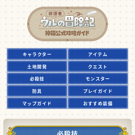
キャラクター
アイテム
土地開発
クエスト
必殺技
モンスター
防具
プレイガイド
マップガイド
おすすめ装備
必殺技