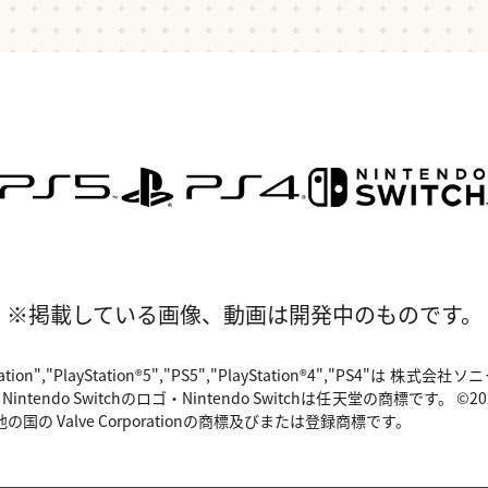
※掲載している画像、動画は開発中のものです。
"PlayStation","PlayStation®5","PS5","PlayStation®4","P
o Switchのロゴ・Nintendo Switchは任天堂の商標です。 ©2024 Valv
国の Valve Corporationの商標及びまたは登録商標です。