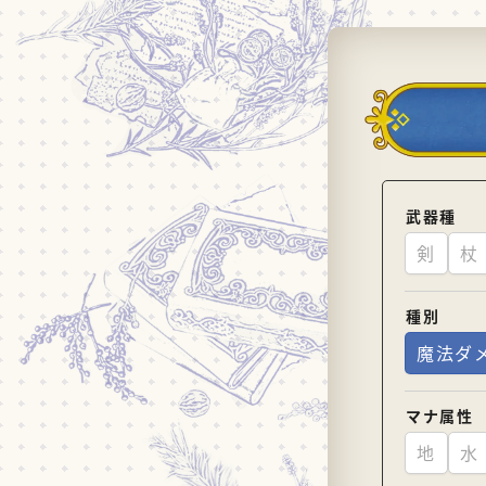
武器種
剣
杖
種別
魔法ダ
マナ属性
地
水