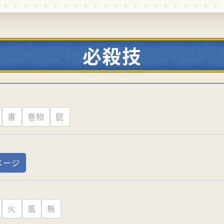
必殺技
書
巻物
銃
メージ
火
風
無