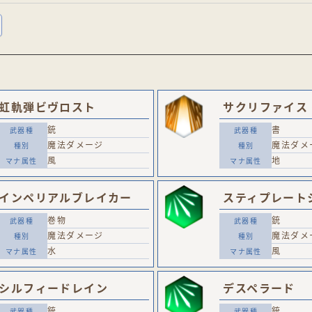
虹軌弾ビヴロスト
サクリファイス
銃
書
魔法ダメージ
魔法ダメ
風
地
インペリアルブレイカー
スティプレート
巻物
銃
魔法ダメージ
魔法ダメ
水
風
シルフィードレイン
デスペラード
銃
銃