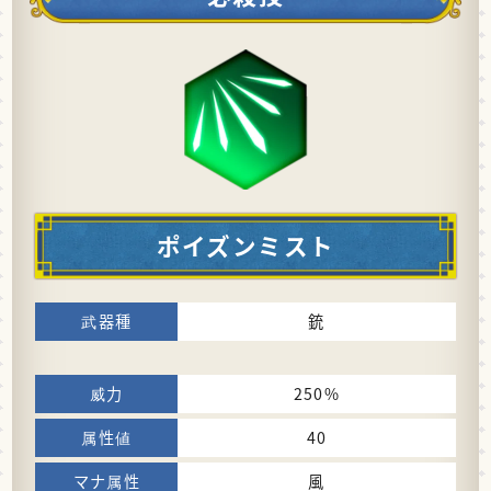
ポイズンミスト
銃
250%
40
風