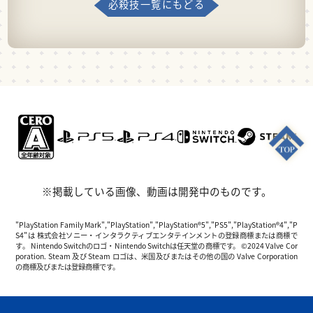
必殺技一覧にもどる
※掲載している画像、動画は開発中のものです。
"PlayStation Family Mark","PlayStation","PlayStation®5","PS5","PlayStation®4","P
S4"は 株式会社ソニー・インタラクティブエンタテインメントの登録商標または商標で
す。 Nintendo Switchのロゴ・Nintendo Switchは任天堂の商標です。 ©2024 Valve Cor
poration. Steam 及び Steam ロゴは、米国及びまたはその他の国の Valve Corporation
の商標及びまたは登録商標です。