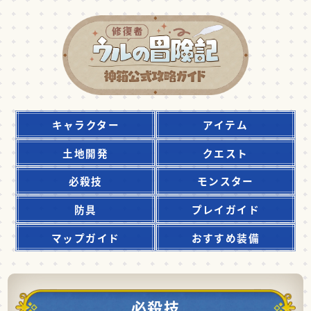
キャラクター
アイテム
土地開発
クエスト
必殺技
モンスター
防具
プレイガイド
マップガイド
おすすめ装備
必殺技