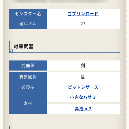
ゴブリンロード
23
対策武器
剣
風
ビットシザース
小さなハサミ
毒液 x 2