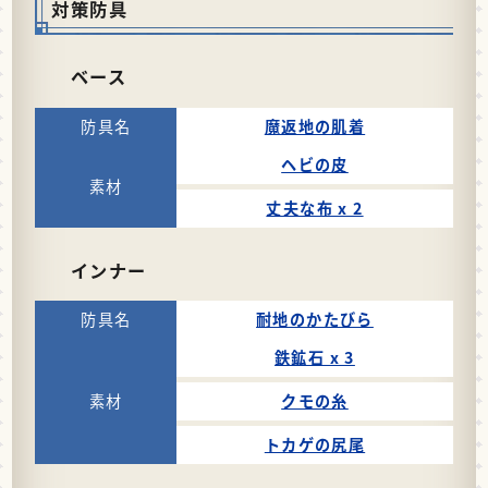
対策防具
ベース
魔返地の肌着
ヘビの皮
丈夫な布 x 2
インナー
耐地のかたびら
鉄鉱石 x 3
クモの糸
トカゲの尻尾