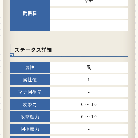
全種
-
-
ステータス詳細
風
1
-
6 〜 10
6 〜 10
-