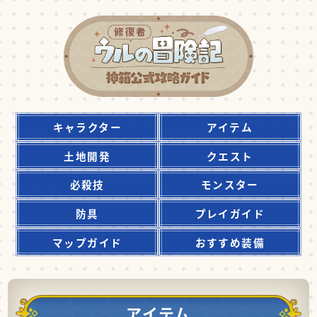
キャラクター
アイテム
土地開発
クエスト
必殺技
モンスター
防具
プレイガイド
マップガイド
おすすめ装備
アイテム