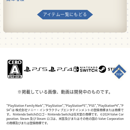
アイテム一覧にもどる
※掲載している画像、動画は開発中のものです。
"PlayStation Family Mark","PlayStation","PlayStation®5","PS5","PlayStation®4","P
S4"は 株式会社ソニー・インタラクティブエンタテインメントの登録商標または商標で
す。 Nintendo Switchのロゴ・Nintendo Switchは任天堂の商標です。 ©2024 Valve Cor
poration. Steam 及び Steam ロゴは、米国及びまたはその他の国の Valve Corporation
の商標及びまたは登録商標です。