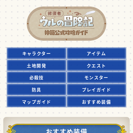
キャラクター
アイテム
土地開発
クエスト
必殺技
モンスター
防具
プレイガイド
マップガイド
おすすめ装備
おすすめ装備