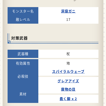
洞窟ガニ
17
対策武器
杖
地
スパイラルウェーブ
グレアアイズ
魔物の目
蠢く脚 x 2