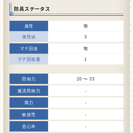
防具ステータス
地
3
地
1
20 〜 33
-
-
-
-