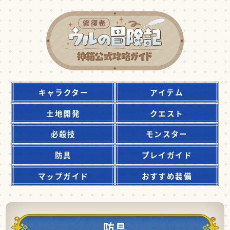
キャラクター
アイテム
土地開発
クエスト
必殺技
モンスター
防具
プレイガイド
マップガイド
おすすめ装備
防具