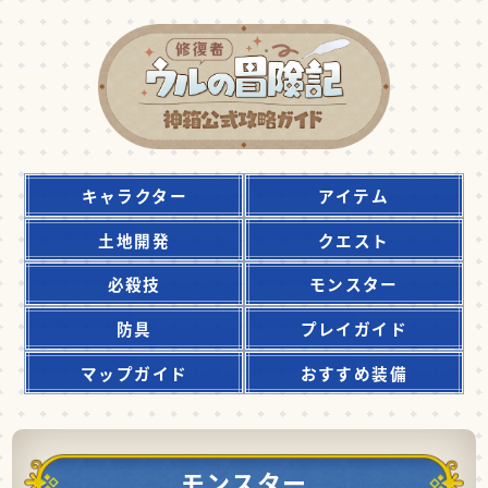
キャラクター
アイテム
土地開発
クエスト
必殺技
モンスター
防具
プレイガイド
マップガイド
おすすめ装備
モンスター