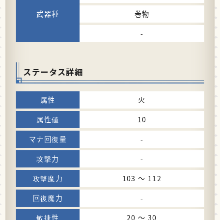
巻物
-
ステータス詳細
火
10
-
-
103 〜 112
-
20 〜 30