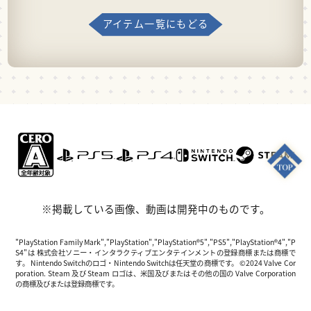
アイテム一覧にもどる
※掲載している画像、動画は開発中のものです。
"PlayStation Family Mark","PlayStation","PlayStation®5","PS5","PlayStation®4","P
S4"は 株式会社ソニー・インタラクティブエンタテインメントの登録商標または商標で
す。 Nintendo Switchのロゴ・Nintendo Switchは任天堂の商標です。 ©2024 Valve Cor
poration. Steam 及び Steam ロゴは、米国及びまたはその他の国の Valve Corporation
の商標及びまたは登録商標です。