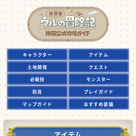
キャラクター
アイテム
土地開発
クエスト
必殺技
モンスター
防具
プレイガイド
マップガイド
おすすめ装備
アイテム