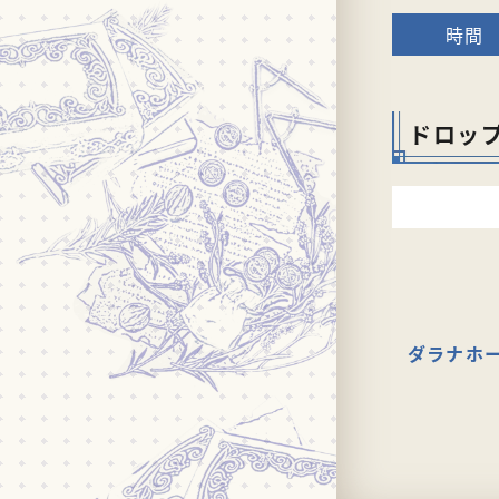
ドロッ
ダラナホ