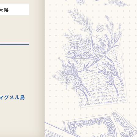
天候
マグメル鳥