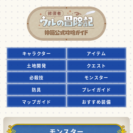
キャラクター
アイテム
土地開発
クエスト
必殺技
モンスター
防具
プレイガイド
マップガイド
おすすめ装備
モンスター