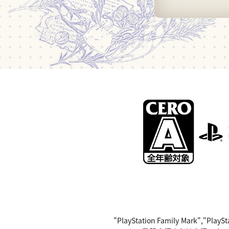
"PlayStation Family Mark",