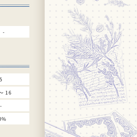
-
5
〜 16
-
0%