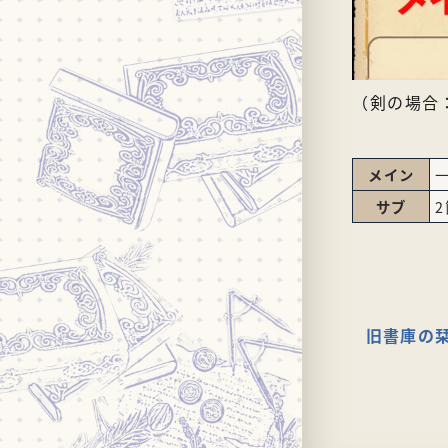
（剣の場合
メイン
サブ
旧書庫の