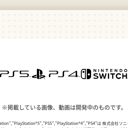
※掲載している画像、動画は開発中のものです。
"PlayStation","PlayStation®5","PS5","PlayStation®4","P