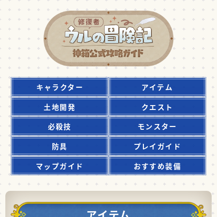
キャラクター
アイテム
土地開発
クエスト
必殺技
モンスター
防具
プレイガイド
マップガイド
おすすめ装備
アイテム