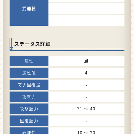
-
-
ステータス詳細
風
4
-
-
31 〜 40
-
10 〜 20