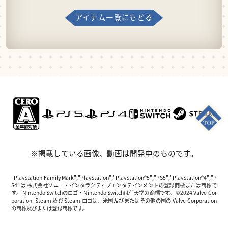
アイテム一覧にもどる
※掲載している画像、動画は開発中のものです。
"PlayStation Family Mark","PlayStation","PlayStation®5","PS5","PlayStation®4","P
S4"は 株式会社ソニー・インタラクティブエンタテインメントの登録商標または商標で
す。 Nintendo Switchのロゴ・Nintendo Switchは任天堂の商標です。 ©2024 Valve Cor
poration. Steam 及び Steam ロゴは、米国及びまたはその他の国の Valve Corporation
の商標及びまたは登録商標です。