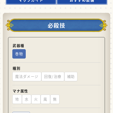
必殺技
武器種
巻物
種別
魔法ダメージ
回復/治療
補助
マナ属性
地
水
火
風
無