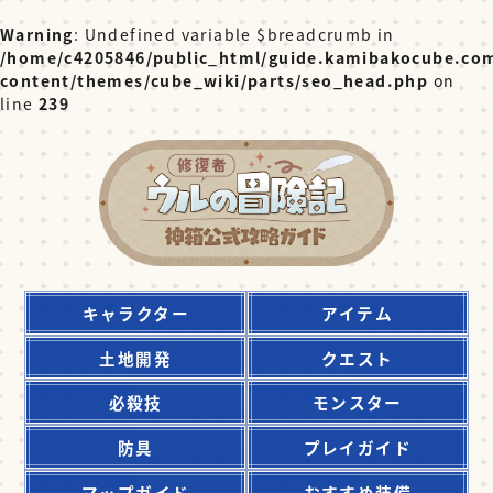
Warning
: Undefined variable $breadcrumb in
/home/c4205846/public_html/guide.kamibakocube.co
content/themes/cube_wiki/parts/seo_head.php
on
line
239
キャラクター
アイテム
土地開発
クエスト
必殺技
モンスター
防具
プレイガイド
マップガイド
おすすめ装備