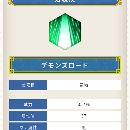
デモンズロード
巻物
357%
37
風