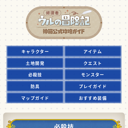
キャラクター
アイテム
土地開発
クエスト
必殺技
モンスター
防具
プレイガイド
マップガイド
おすすめ装備
必殺技