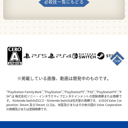
必殺技一覧にもどる
※掲載している画像、動画は開発中のものです。
"PlayStation Family Mark","PlayStation","PlayStation®5","PS5","PlayStation®4","P
S4"は 株式会社ソニー・インタラクティブエンタテインメントの登録商標または商標で
す。 Nintendo Switchのロゴ・Nintendo Switchは任天堂の商標です。 ©2024 Valve Cor
poration. Steam 及び Steam ロゴは、米国及びまたはその他の国の Valve Corporation
の商標及びまたは登録商標です。