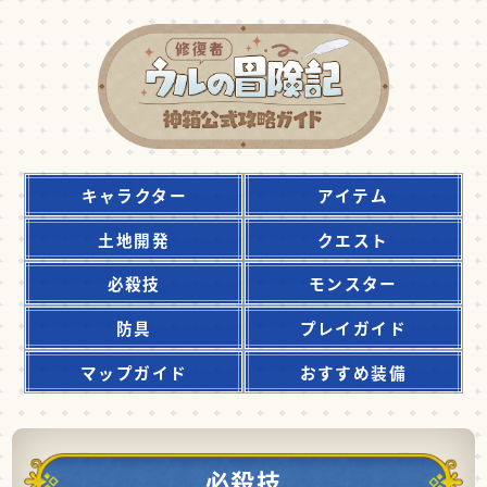
キャラクター
アイテム
土地開発
クエスト
必殺技
モンスター
防具
プレイガイド
マップガイド
おすすめ装備
必殺技