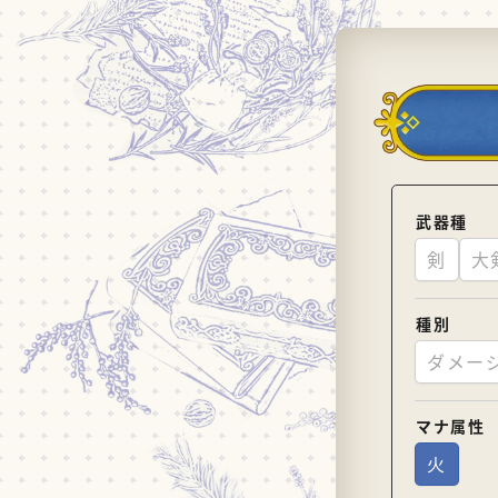
武器種
剣
大
種別
ダメー
マナ属性
火