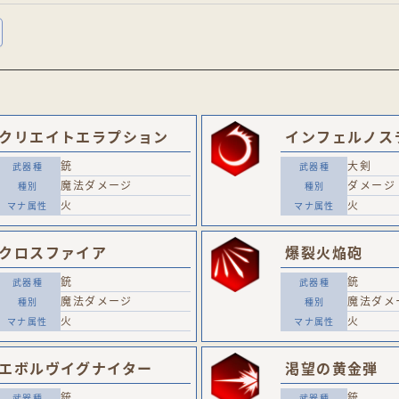
クリエイトエラプション
インフェルノス
銃
大剣
魔法ダメージ
ダメージ
火
火
クロスファイア
爆裂火焔砲
銃
銃
魔法ダメージ
魔法ダメ
火
火
エボルヴイグナイター
渇望の黄金弾
銃
銃