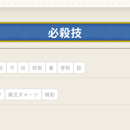
必殺技
剣
弓
杖
短剣
書
巻物
銃
ジ
魔法ダメージ
補助