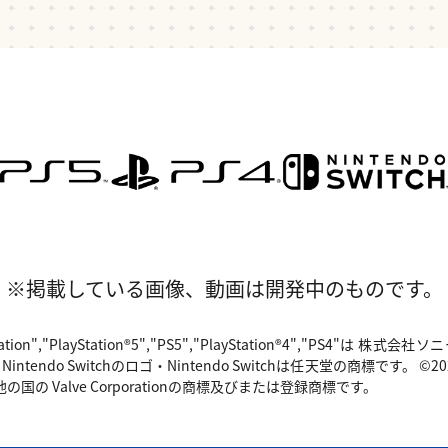
※掲載している画像、動画は開発中のものです。
"PlayStation","PlayStation®5","PS5","PlayStation®4","P
o Switchのロゴ・Nintendo Switchは任天堂の商標です。 ©2024 Valv
国の Valve Corporationの商標及びまたは登録商標です。