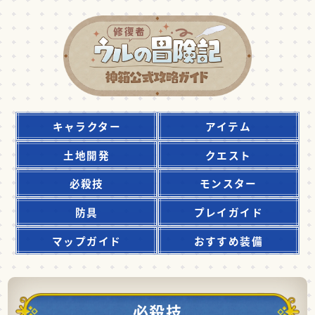
キャラクター
アイテム
土地開発
クエスト
必殺技
モンスター
防具
プレイガイド
マップガイド
おすすめ装備
必殺技