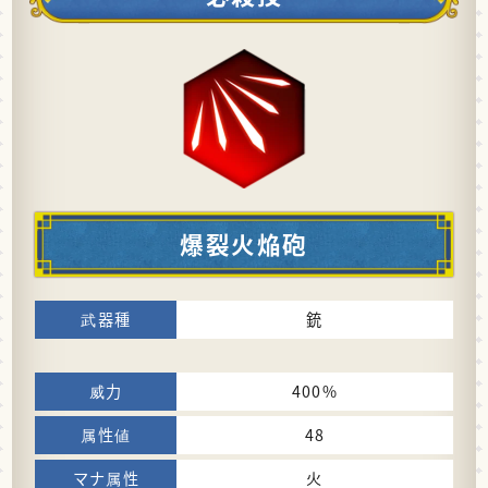
爆裂火焔砲
銃
400%
48
火