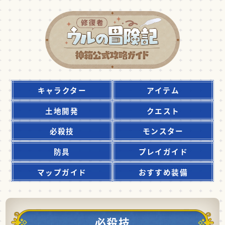
キャラクター
アイテム
土地開発
クエスト
必殺技
モンスター
防具
プレイガイド
マップガイド
おすすめ装備
必殺技