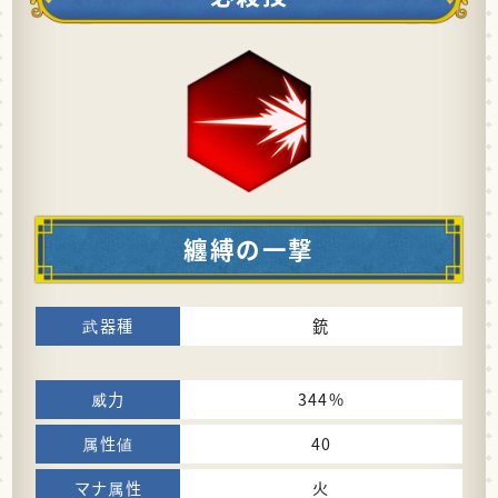
纏縛の一撃
銃
344%
40
火