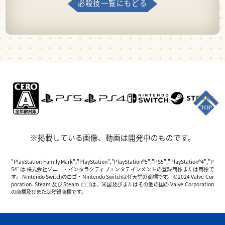
必殺技一覧にもどる
※掲載している画像、動画は開発中のものです。
"PlayStation Family Mark","PlayStation","PlayStation®5","PS5","PlayStation®4","P
S4"は 株式会社ソニー・インタラクティブエンタテインメントの登録商標または商標で
す。 Nintendo Switchのロゴ・Nintendo Switchは任天堂の商標です。 ©2024 Valve Cor
poration. Steam 及び Steam ロゴは、米国及びまたはその他の国の Valve Corporation
の商標及びまたは登録商標です。