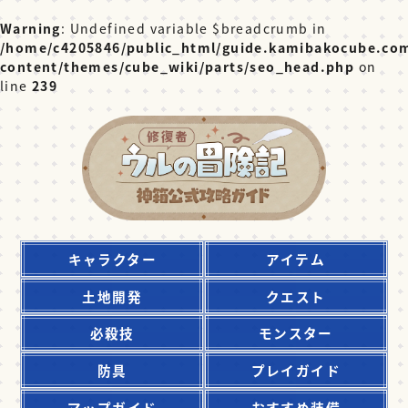
Warning
: Undefined variable $breadcrumb in
/home/c4205846/public_html/guide.kamibakocube.co
content/themes/cube_wiki/parts/seo_head.php
on
line
239
キャラクター
アイテム
土地開発
クエスト
必殺技
モンスター
防具
プレイガイド
マップガイド
おすすめ装備