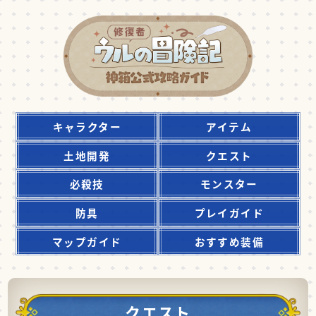
キャラクター
アイテム
土地開発
クエスト
必殺技
モンスター
防具
プレイガイド
マップガイド
おすすめ装備
クエスト