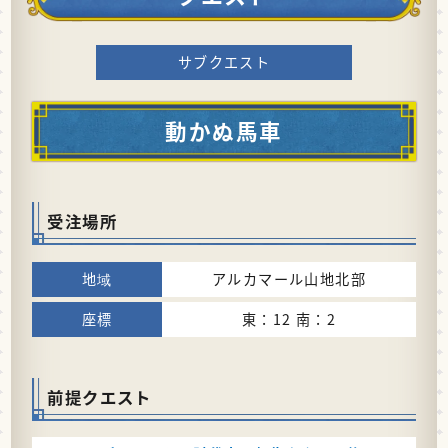
サブクエスト
動かぬ馬車
受注場所
アルカマール山地北部
東：12 南：2
前提クエスト