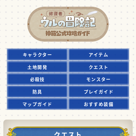
キャラクター
アイテム
土地開発
クエスト
必殺技
モンスター
防具
プレイガイド
マップガイド
おすすめ装備
クエスト