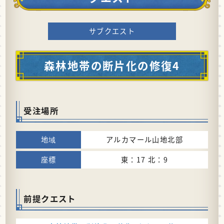
サブクエスト
森林地帯の断片化の修復4
受注場所
アルカマール山地北部
東：17 北：9
前提クエスト