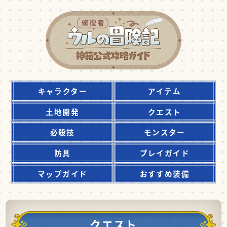
キャラクター
アイテム
土地開発
クエスト
必殺技
モンスター
防具
プレイガイド
マップガイド
おすすめ装備
クエスト