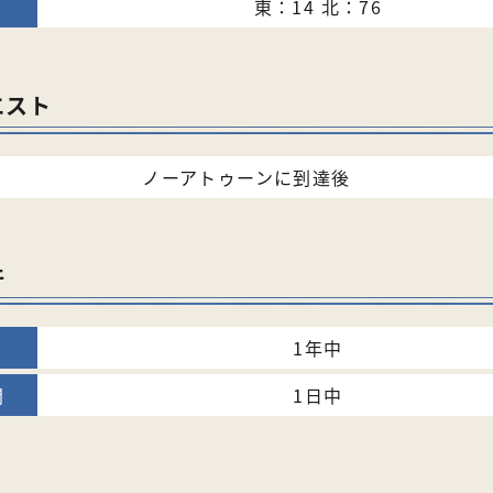
東：14 北：76
エスト
ノーアトゥーンに到達後
件
1年中
1日中