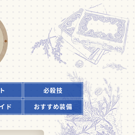
ト
必殺技
イド
おすすめ装備