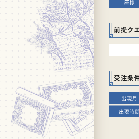
前提ク
受注条