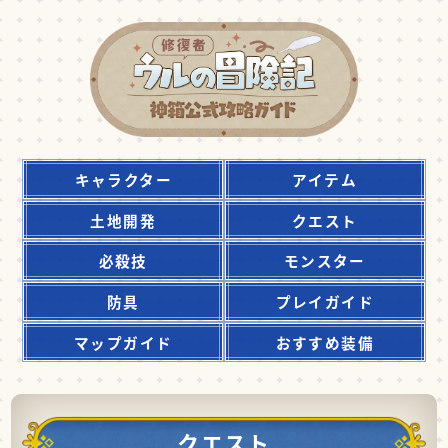
キャラクター
アイテム
土地開発
クエスト
必殺技
モンスター
防具
プレイガイド
マップガイド
おすすめ装備
クエスト