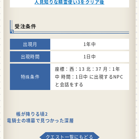
人見知りな精霊使い3をクリア後
受注条件
1年中
1日中
座標：西：13 北：37 月：1年
中 時間：1日中 に出現するNPC
と会話をする
帳が降りる頃2
竜騎士の墳墓で見つかった深層
クエスト一覧にもどる