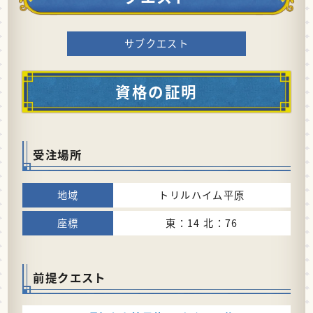
サブクエスト
資格の証明
受注場所
トリルハイム平原
東：14 北：76
前提クエスト