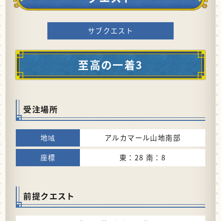
サブクエスト
至高の一着3
受注場所
アルカマール山地南部
東：28 南：8
前提クエスト