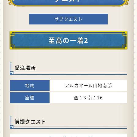
サブクエスト
至高の一着2
受注場所
アルカマール山地南部
西：3 南：16
前提クエスト