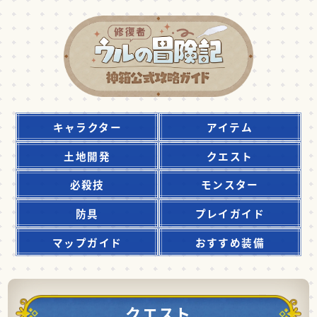
キャラクター
アイテム
土地開発
クエスト
必殺技
モンスター
防具
プレイガイド
マップガイド
おすすめ装備
クエスト