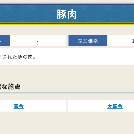
豚肉
-
理された豚の肉。
能な施設
畜舎
大畜舎